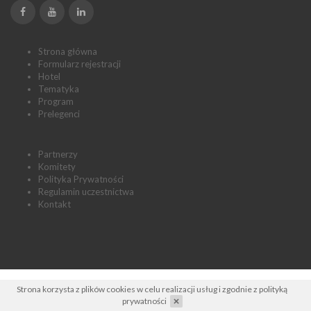
Strona główna
Formularz rejestracji
Hotel
Tematyka
Program
Prelegenci
Partnerzy
Komitety
Polityka Prywatności
Regulamin uczestnictwa
Kontakt
Strona korzysta z plików cookies w celu realizacji usług i zgodnie z
polityką
prywatności